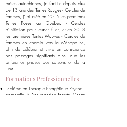
mères autochtones, je facilite depuis plus
de 13 ans des Tentes Rouges - Cercles de
femmes, j' ai créé en 2016 les premières
Tentes Roses au Québec - Cercles
d'initiation pour jeunes filles, et en 2018
les premières Tentes Mauves - Cercles de
femmes en chemin vers la Ménopause,
afin de célébrer et vivre en conscience
nos passages signifiants ainsi que les
différentes phases des saisons et de la
lune
Formations Professionnelles
Diplôme en Thérapie Énergétique Psycho-
corporelle & Accupression Taoïste, Centre
Tao, 2001, Montréal
Diplôme de Praticienne en Travail Rituel et
collaboratrice de Paule Lebrun, École Ho
rites de passage
2012 - 2016