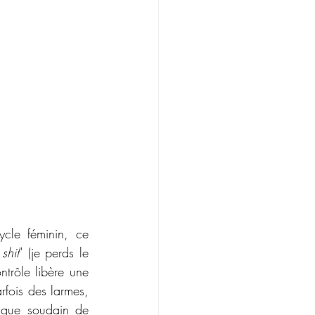
cle féminin, ce 
shit
" (je perds le 
trôle libère une 
rfois des larmes, 
nque soudain de 