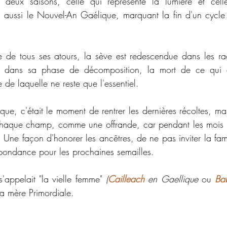
n deux saisons, celle qui représente la lumière et celle
nc aussi le Nouvel-An Gaélique, marquant la fin d'un cycle 
e de tous ses atours, la sève est redescendue dans les rac
e dans sa phase de décomposition, la mort de ce qui éta
e de laquelle ne reste que l'essentiel.
ique, c'était le moment de rentrer les dernières récoltes, mai
aque champ, comme une offrande, car pendant les mois so
. Une façon d'honorer les ancêtres, de ne pas inviter la fam
abondance pour les prochaines semailles.
'appelait "la vielle femme" 
(
Cailleach
en Gaellique
 ou 
Ba
la mère Primordiale.