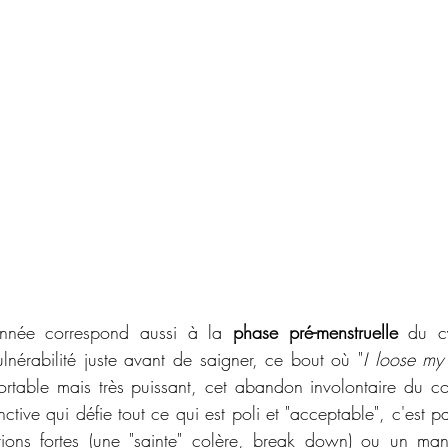
année correspond aussi à la 
phase pré-menstruelle
 du cy
érabilité juste avant de saigner, ce bout où "
I loose my 
fortable mais très puissant, cet abandon involontaire du con
ctive qui défie tout ce qui est poli et "acceptable", c'est pa
ions fortes (une "sainte" colère, break down) ou un ma