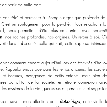
r de sortir de nulle part.
le contrôle" et permettre à l'énergie organique profonde de c
t. C'est un soulagement pour la psyché. Nous relâchons la p
ord, nous permettant d'être plus en contact avec nous-m
on
, nos racines profondes, nos origines. Un retour à soi. C'es
voit dans l'obscurité, celle qui sait, cette sagesse intrinsèq
server comment encore aujourd'hui lors des festivités d'hallo
te. Rappelons-nous que dans les temps anciens, les sorcières
es et bossues, mangeuses de petits enfants, mais bien des
ses au diktat de la société, en étroite connexion avec
 les mystères de la vie (guérisseuses, passeuses et sages-fe
ssent savent mon affection pour 
Baba Yaga
, cette vieille