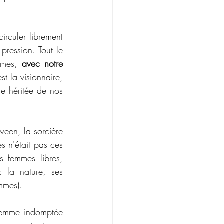
irculer librement 
ression. Tout le 
êmes, 
avec notre 
t la visionnaire, 
ue héritée de nos 
ween, la sorcière 
 n'était pas ces 
 femmes libres, 
 la nature, ses 
mmes). 
 femme indomptée 