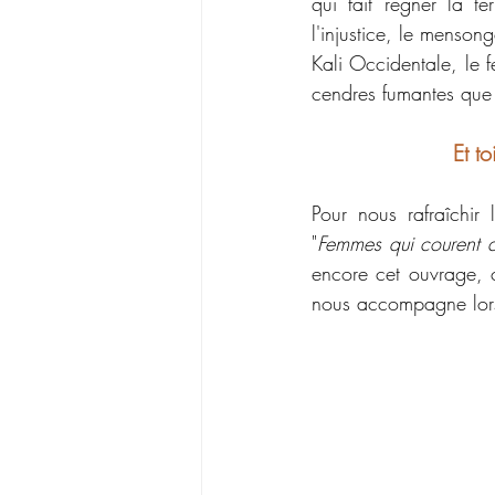
qui fait régner la te
l'injustice, le menson
Kali Occidentale, le f
cendres fumantes que 
Et t
Pour nous rafraîchir
"
Femmes qui courent a
encore cet ouvrage, c
nous accompagne lors