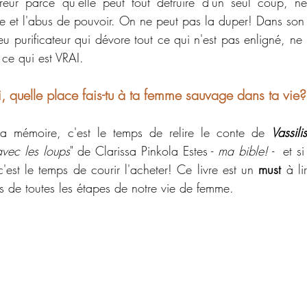
rreur parce qu'elle peut tout détruire d'un seul coup, n
ge et l'abus de pouvoir. On ne peut pas la duper! Dans son e
eu purificateur qui dévore tout ce qui n'est pas enligné, ne 
ce qui est VRAI. 
oi, quelle place fais-tu à ta femme sauvage dans ta vie?
 la mémoire, c'est le temps de relire le conte de 
Vassili
vec les loups
" de Clarissa Pinkola Estes - 
ma bible!
 -  et s
'est le temps de courir l'acheter! Ce livre est un 
must
 à li
 de toutes les étapes de notre vie de femme.