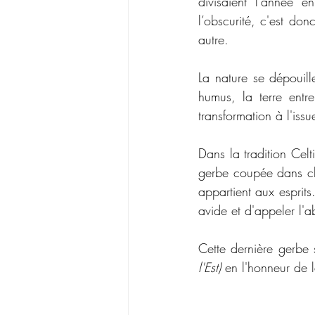
divisaient l’année e
l’obscurité, c'est do
autre. 
La nature se dépouill
humus, la terre entr
transformation à l'issu
Dans la tradition Celt
gerbe coupée dans ch
appartient aux esprits
avide et d'appeler l'
Cette dernière gerbe s
l'Est) 
en l'honneur de 