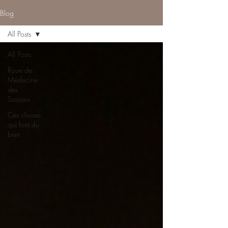
Blog
All Posts
All Posts
Roue de
Médecine
des
Saisons
Ces choses
qui font du
bien