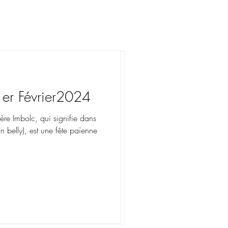
1er Février2024
rer : Pleine Lune
re Imbolc, qui signifie dans
in belly), est une fête païenne
e Lune du 03.07.2023