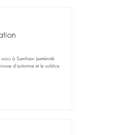
re
ation
ment, Nouvelle
2023
 voici à Samhain (extrémité
portunités - Abondance C'est la
uinoxe d'automne et le solstice
a saison des éclipses, un