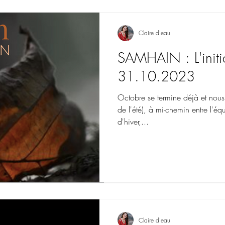
Claire d'eau
Claire d'eau
19 mai 2023
8 min de lectu
SAMHAIN : L'initi
Le Grand Déploie
31.10.2023
lune du 19.05.
Octobre se termine déjà et nous
Pause - Stabilité - Plaisir - Op
de l'été), à mi-chemin entre l'éq
première Nouvelle Lune après l
d'hiver,...
timing qui était,...
Claire d'eau
Claire d'eau