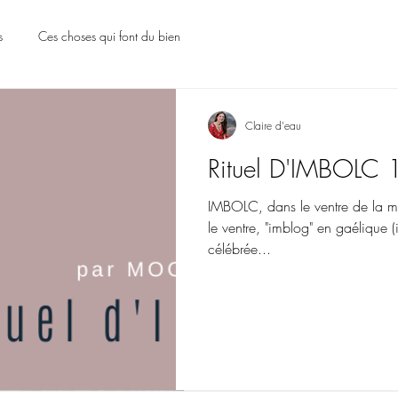
s
Ces choses qui font du bien
Claire d'eau
Claire d'eau
3 juil. 2023
2 min de lecture
Rituel D'IMBOLC 
Recevoir et Savou
du 03.07.2023
IMBOLC, dans le ventre de la mè
le ventre, "imblog" en gaélique (
Recevoir et Savourer : Plein
célébrée...