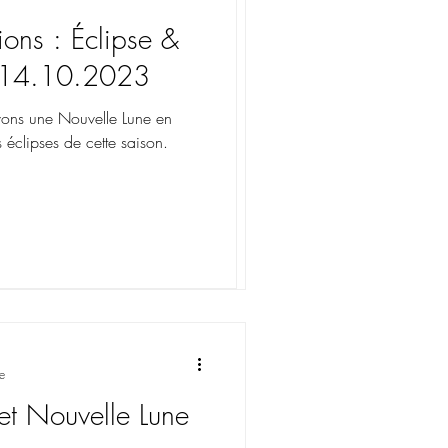
ions : Éclipse &
 et Pleine Lune du
u 14.10.2023
ons une Nouvelle Lune en
ne de la floraison, accompagnée
 éclipses de cette saison.
pses activent notre destinée, et
e
 et Nouvelle Lune