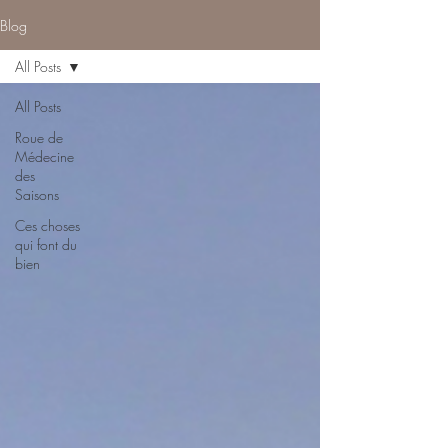
Blog
All Posts
All Posts
Roue de
Médecine
des
Saisons
Ces choses
qui font du
bien